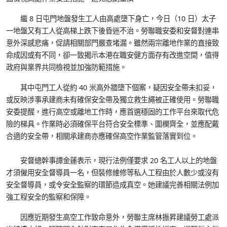
繼 8 日屯門地盤發生工人由高處墮下身亡，今日（10 日）太子
一地盤又有工人從高梯上跌下後昏迷不治。勞聯職安委和安督對連串
意外深感悲痛，促請相關部門嚴查堵漏。雖然兩宗離地作業的直接致
命成因或有不同，卻一致揭示本港在職安健方面存有改進空間，值得
政府與業界共同檢視並加強防範措施。
其中屯門工人從約 40 米高外牆墮下個案，疑因安全帶未扣妥，
或反映涉事承建商未有確保安全帶及獨立救生繩被正確使用。勞聯職
安委提醒，進行高空或離地工作時，應首選穩固的工作平台來取代危
險的梯具。作業時必須確保平台符合安全標準、圍欄齊全，並應配戴
合適的安全帶，相關承建商亦應確保高空作業監管落實到位。
安督總幹事譚金蓮表示，現行法例僅要求 20 名工人以上的地盤
才須僱用安全督導員一名，但裝修維修等私人工程由於人數少或沒有
安全督導員，或令安全監察的環節造成真空。她建議完善相關法例加
強工程安全的監察和保障。
因應近期發生高空工作致命意外，勞聯主席林振昇建議勞工處派