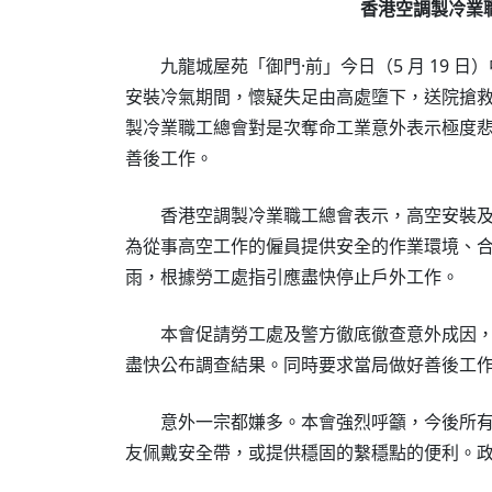
香港空調製冷業
九龍城屋苑「御門·前」今日（5 月 19 
安裝冷氣期間，懷疑失足由高處墮下，送院搶
製冷業職工總會對是次奪命工業意外表示極度
善後工作。
香港空調製冷業職工總會表示，高空安裝及
為從事高空工作的僱員提供安全的作業環境、
雨，根據勞工處指引應盡快停止戶外工作。
本會促請勞工處及警方徹底徹查意外成因，
盡快公布調查結果。同時要求當局做好善後工
意外一宗都嫌多。本會強烈呼籲，今後所有
友佩戴安全帶，或提供穩固的繫穩點的便利。