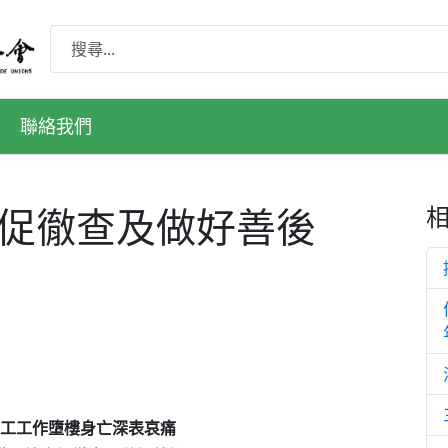
聯絡我們
會促徹查及做好善後
技工工作墮樓身亡深表哀痛