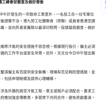
職工總會促徹查及做好善後
日）中午於發生的一宗致命工業意外，一名技工在一住宅單位
救後證實不治。港九勞工社團聯會（勞聯）成員會香港空調
悲痛，並向死者家屬致以最深切慰問，促請當局徹查，做好
維修冷氣的安全措施不容忽視。根據現行指引，僱主必須
合適的工作平台或安全吊帶。另外，天文台今日中午發出黃
釐清僱主有否提供安全裝備、現場有否足夠防墮措施，並
作，包括申領賠償及提供心理輔導。
涉及外牆的高空冷氣工程，業主或租戶必須配合，要求工
政府應加強宣傳教育，多管齊下共同合作，避免悲劇重演。